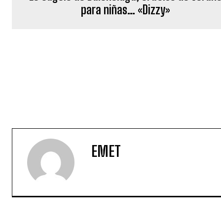
para niñas… «Dizzy»
EMET