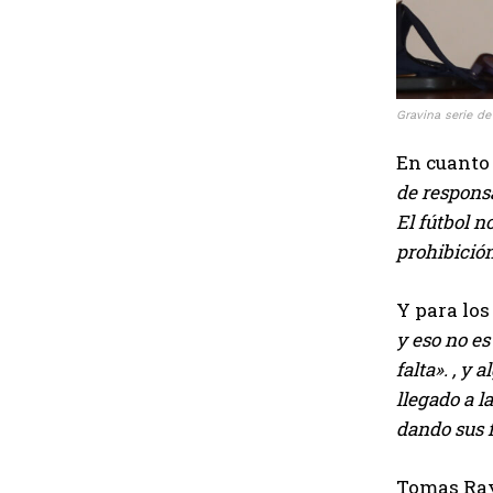
Gravina serie de
En cuanto 
de responsa
El fútbol n
prohibición
Y para los
y eso no es
falta». , y
llegado a l
dando sus 
Tomas Ray