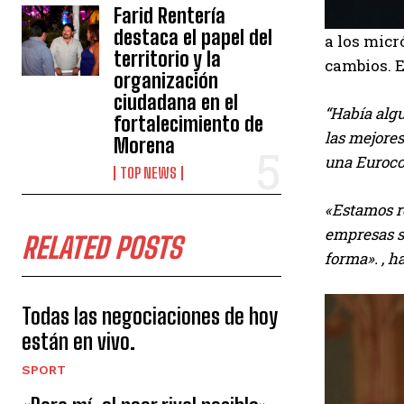
Farid Rentería
destaca el papel del
a los mic
territorio y la
cambios. E
organización
ciudadana en el
“Había algu
fortalecimiento de
las mejore
Morena
una Euroco
TOP NEWS
«Estamos re
empresas s
RELATED POSTS
forma». , h
Todas las negociaciones de hoy
están en vivo.
SPORT