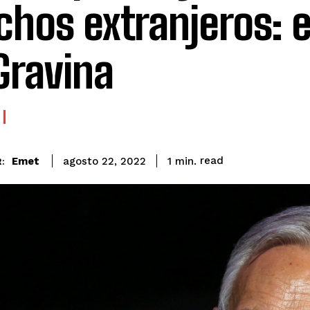
hos extranjeros: e
Gravina
read
Emet
1
min.
agosto 22, 2022
: