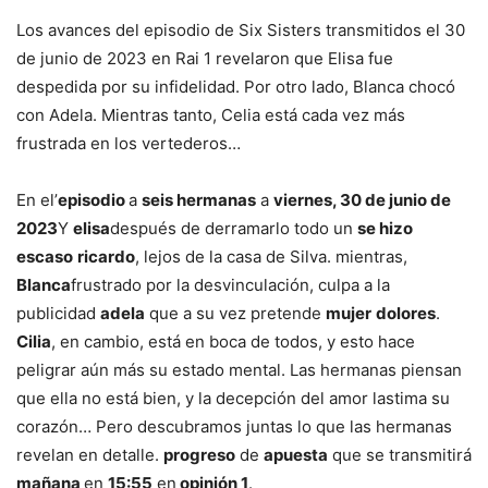
Los avances del episodio de Six Sisters transmitidos el 30
de junio de 2023 en Rai 1 revelaron que Elisa fue
despedida por su infidelidad. Por otro lado, Blanca chocó
con Adela. Mientras tanto, Celia está cada vez más
frustrada en los vertederos…
En el’
episodio
a
seis hermanas
a
viernes, 30 de junio de
2023
Y
elisa
después de derramarlo todo un
se hizo
escaso
ricardo
, lejos de la casa de Silva. mientras,
Blanca
frustrado por la desvinculación, culpa a la
publicidad
adela
que a su vez pretende
mujer
dolores
.
Cilia
, en cambio, está en boca de todos, y esto hace
peligrar aún más su estado mental. Las hermanas piensan
que ella no está bien, y la decepción del amor lastima su
corazón… Pero descubramos juntas lo que las hermanas
revelan en detalle.
progreso
de
apuesta
que se transmitirá
mañana
en
15:55
en
opinión 1
.