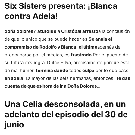
Six Sisters presenta: ¡Blanca
contra Adela!
doña dolores
Y
aturdido
a
Cristóbal arresto
a la conclusión
de que lo único que se puede hacer es
Se anula el
compromiso de Rodolfo y Blanca
.
el último
además de
preocuparse por el médico, es
frustrado
Por el puesto de
su futura exsuegra. Dulce Silva, precisamente porque está
de mal humor,
termina dando
todos
culpa
por lo que paso
en adela
. La mayor de las seis hermanas, entonces,
Te das
cuenta de que es hora de ir a Doña Dolores
…
Una Celia desconsolada, en un
adelanto del episodio del 30 de
junio