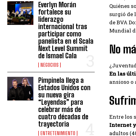
Everlyn Morán
Quiénes s
fortalece su
surgió de 
liderazgo
de BVA Dox
internacional tras
Mundial d
participar como
panelista en el Scala
No má
Next Level Summit
de Ismael Cala
NEGOCIOS
¿Juventud 
En las úl
Pimpinela llega a
ansioso o a
Estados Unidos con
su nueva gira
Sufri
“Leyendas” para
celebrar más de
cuatro décadas de
Entre los 
trayectoria
Internet y
adultos (4
ENTRETENIMIENTO