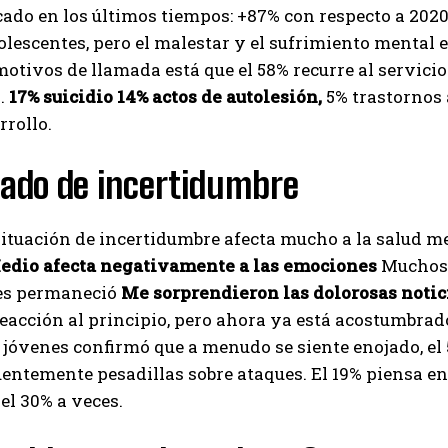
ado en los últimos tiempos: +87% con respecto a 2020
I've read and accept the
Privacy Policy
.
olescentes, pero el malestar y el sufrimiento mental
motivos de llamada está que el 58% recurre al servici
.
17% suicidio
14% actos de autolesión,
5% trastornos 
Izer
rollo.
tado de incertidumbre
situación de incertidumbre afecta mucho a la salud m
edio afecta negativamente a las emociones
Muchos 
es permaneció
Me sorprendieron las dolorosas notic
eacción al principio, pero ahora ya está acostumbrad
 jóvenes confirmó que a menudo se siente enojado, el 
uentemente pesadillas sobre ataques. El 19% piensa en l
l 30% a veces.