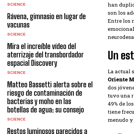
han duplic
SCIENCE
son los ad
Rávena, gimnasio en lugar de
Entre los 
vacunas
emocional
SCIENCE
neurodesar
Mira el increíble vídeo del
Un es
aterrizaje del transbordador
espacial Discovery
La actual 
SCIENCE
Oriente M
Matteo Bassetti alerta sobre el
dos jóven
riesgo de contaminación de
tuvo una r
bacterias y moho en las
49% de los
botellas de agua: su consejo
tiene frec
menudo y e
SCIENCE
Restos luminosos parecidos a