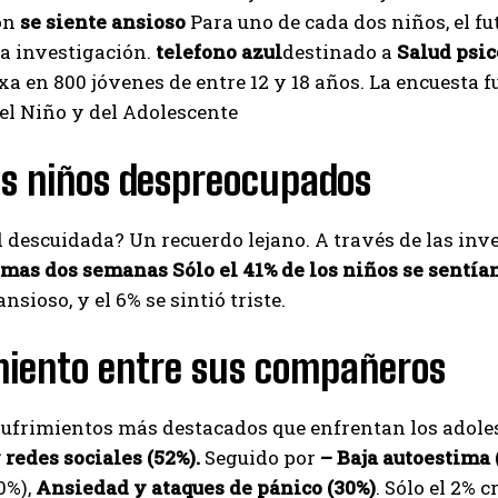
on
se siente ansioso
Para uno de cada dos niños, el fu
la investigación.
telefono azul
destinado a
Salud psic
a en 800 jóvenes de entre 12 y 18 años. La encuesta f
el Niño y del Adolescente
s niños despreocupados
descuidada? Un recuerdo lejano. A través de las inve
timas dos semanas
Sólo el 41% de los niños se sentían
nsioso, y el 6% se sintió triste.
miento entre sus compañeros
sufrimientos más destacados que enfrentan los adole
 redes sociales (52%).
Seguido por
– Baja autoestima 
0%),
Ansiedad y ataques de pánico (30%)
. Sólo el 2% 