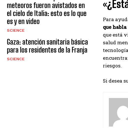
«¿Est
meteoros fueron avistados en
el cielo de Italia: esto es lo que
Para ayuda
es y en video
que habla
SCIENCE
que está v
Gaza: atención sanitaria básica
salud ment
para los residentes de la Franja
tecnología
encuentran
SCIENCE
riesgos.
Si desea s