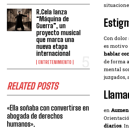
situacione
R.Cela lanza
“Máquina de
Estigm
Guerra”, un
proyecto musical
Con dolor 
que marca una
nueva etapa
es motivo
internacional
hablar co
de forma a
ENTRETENIMIENTO
mental son
juzgados, 
RELATED POSTS
Llama
«Ella soñaba con convertirse en
en
Aumento
abogada de derechos
Orientació
humanos».
diarios
. I