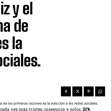
z y el
na de
s la
ociales.
ada vez más tristes, inseguros y solos:
21%