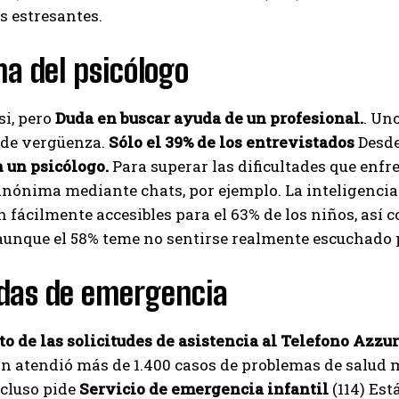
s estresantes.
a del psicólogo
si, pero
Duda en buscar ayuda de un profesional.
. Un
 de vergüenza.
Sólo el 39% de los entrevistados
Desde
n un psicólogo.
Para superar las dificultades que enfr
nónima mediante chats, por ejemplo. La inteligencia ar
 fácilmente accesibles para el 63% de los niños, así
aunque el 58% teme no sentirse realmente escuchado p
das de emergencia
 de las solicitudes de asistencia al Telefono Azzur
n atendió más de 1.400 casos de problemas de salud 
ncluso pide
Servicio de emergencia infantil
(114) Est
I WANT IN