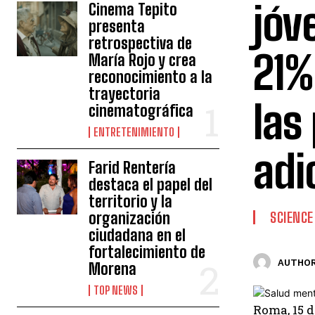
jóv
Cinema Tepito
presenta
retrospectiva de
21%
María Rojo y crea
reconocimiento a la
trayectoria
las
cinematográfica
ENTRETENIMIENTO
adi
Farid Rentería
destaca el papel del
territorio y la
organización
SCIENCE
ciudadana en el
fortalecimiento de
AUTHOR
Morena
TOP NEWS
Roma, 15 d