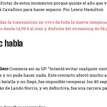
frutar de estos momentos porque quizás el año que vi
á Cavallino para hacer espacio. Por Lewis Hamilton.
rdas la transmisión en vivo de toda la nueva tempor
s desde 14,99 € al mes y disfruta del streaming de Sk
c habla
I WANT IN
I've read and accept the
Privacy Policy
.
lerc
Comenta así su GP: “Intenté evitar cualquier conta
s y no pude hacer nada. Este contacto afectó mucho a
a batalla y no llegó, fue imposible recuperar los 40 s
Emet
ás de Lando Norris, y en definitiva, fue una carrera p