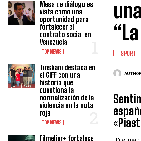
una
Mesa de diálogo es
vista como una
oportunidad para
“La
fortalecer el
contrato social en
Venezuela
TOP NEWS
SPORT
Tinskani destaca en
el GIFF con una
AUTHOR
historia que
cuestiona la
Sentim
normalización de la
violencia en la nota
españo
roja
«Piast
TOP NEWS
Filmelier+ fortalece
“Fue una c