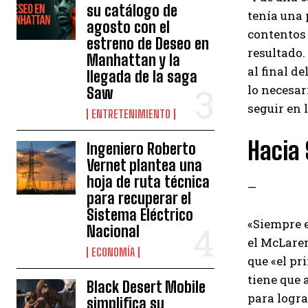
su catálogo de
tenía una 
agosto con el
contentos 
estreno de Deseo en
resultado.
Manhattan y la
al final d
llegada de la saga
lo necesar
Saw
seguir en l
ENTRETENIMIENTO
Hacia 
Ingeniero Roberto
Vernet plantea una
hoja de ruta técnica
—
para recuperar el
Sistema Eléctrico
«Siempre e
Nacional
el McLaren
ECONOMÍA
que «el pr
tiene que 
Black Desert Mobile
para logra
simplifica su