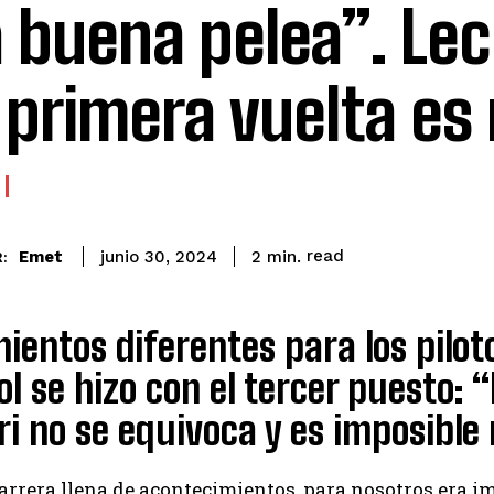
 buena pelea”. Lec
 primera vuelta es
read
Emet
2
min.
junio 30, 2024
:
ientos diferentes para los piloto
l se hizo con el tercer puesto: “
ri no se equivoca y es imposibl
arrera llena de acontecimientos, para nosotros era 