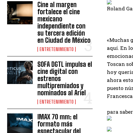
Cine al margen
Roland Ga
fortalece el cine
mexicano
independiente con
su tercera edición
en Ciudad de México
«Muchas gr
aquí. En l
ENTRETENIMIENTO
emocionada
SOFA DGTL impulsa el
Toscan so
cine digital con
hoy quería
estrenos
ahora esto
multipremiados y
puesto núm
nominados al Ariel
Francesca 
ENTRETENIMIENTO
para sabe
IMAX 70 mm: el
formato más
espectacular del