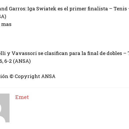
nd Garros: Iga Swiatek es el primer finalista – Tenis 
SA)
r mas
I WANT IN
lli y Vavassori se clasifican para la final de dobles –
-6, 6-2 (ANSA)
I've read and accept the
Privacy Policy
.
ión © Copyright ANSA
Emet
Emet