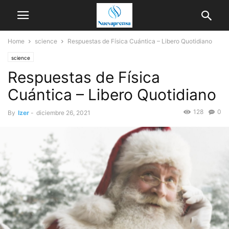
Home
science
Respuestas de Física Cuántica – Libero Quotidiano
science
Respuestas de Física
Cuántica – Libero Quotidiano
128
0
By
Izer
-
diciembre 26, 2021