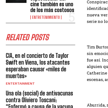
Conspira
cine también es uno
identifica
de los más costosos
nueva vers
ENTRETENIMIENTO
serie no l
RELATED POSTS
Tim Burton
sin emocio
CIA, en el concierto de Taylor
fue así. I
Swift en Viena, los atacantes
alguien qu
esperaban causar «miles de
Catherine 
muertes»
escenas, as
ENTERTAINMENT
Una ola (social) de antivacunas
contra Oliviero Toscani:
Aburrida, 
“Enfermó a causa de la vacuna