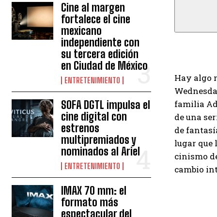
Cine al margen
fortalece el cine
mexicano
independiente con
su tercera edición
en Ciudad de México
Hay algo 
ENTRETENIMIENTO
Wednesday 
SOFA DGTL impulsa el
familia Ad
cine digital con
de una ser
estrenos
de fantasí
multipremiados y
lugar que 
nominados al Ariel
cinismo de
ENTRETENIMIENTO
cambio int
IMAX 70 mm: el
formato más
espectacular del