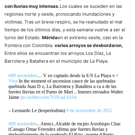
con lluvias muy intensas.
Los cuales se suceden en las
regiones norte y oeste, provocando inundaciones y
víctimas. Tras un breve respiro, se ha reanudado el mal
tiempo de los últimos días, y esta semana vuelve a ser el
turno del Estado.
Mérida
en el extremo oeste, casi en la
frontera con Colombia.
varios arroyos se desbordaron,
Entre ellos se encuentran los arroyos Los Díaz, La
Barrotera y Batallera en el municipio de La Playa.
#09 noviembre
… V eo captado desde la E/S La Playa v
#
Viva
In the moment of ascension cauce de las quebradas
quebrada Juan D z, La Barrotera y Batallera a ca a de las
fuertes lluvias en el Pamo de Mari .. Imenes enviados Walter
Jaime
pic.twitter.com/7OXoaL6194
– Leonardo Le (leoperiodista)
9 de noviembre de 2022
#09 noviembre
.. Atenci..Alcalde de mcpio Arzobispo Chac
(Canago Omar Ferendez afirma que fuertes lluvias y
desbordamiento de la quebrada El Rinc, puente Alberto