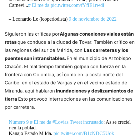
Carnevi ..
# El me da
pic.twitter.com/fYfIE1rwdl
– Leonardo Le (leoperiodista)
9 de noviembre de 2022
Siguieron las críticas por
Algunas conexiones viales están
rotas
que conduce a la ciudad de Tovar. También crítico en
las regiones del sur de Mérida, con
Las carreteras y los
puentes son intransitables.
En el municipio de Arzobispo
Chacón. El mal tiempo también golpea con fuerza en la
frontera con Colombia, así como en la costa norte del
Caribe, en el estado de Vargas y en el vecino estado de
Miranda. aquí hablaron
Inundaciones y deslizamientos de
tierra
Esto provocó interrupciones en las comunicaciones
por carretera.
Número 9
# El me da
#Lovias
Tweet incrustado
: As se creciel
r en la poblaci
Kanajo Estado M Ida.
pic.twitter.com/B1zNDC5Uok