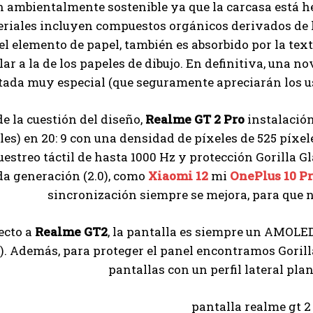
 ambientalmente sostenible ya que la carcasa está h
riales incluyen compuestos orgánicos derivados de la
I've read and accept the
Privacy Policy
.
el elemento de papel, también es absorbido por la tex
lar a la de los papeles de dibujo. En definitiva, una
ada muy especial (que seguramente apreciarán los u
Ayhan
e la cuestión del diseño,
Realme GT 2 Pro
instalación
les) en 20: 9 con una densidad de píxeles de 525 píxel
uestreo táctil de hasta 1000 Hz y protección Gorilla 
a generación (2.0), como
Xiaomi 12
mi
OnePlus 10 P
sincronización siempre se mejora, para que no
ecto a
Realme GT2
, la pantalla es siempre un AMOLE
). Además, para proteger el panel encontramos Goril
pantallas con un perfil lateral pla