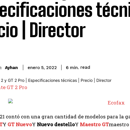
ecificaciones técni
cio | Director
read
Ayhan
6
min.
enero 5, 2022
:
1 contó con una gran cantidad de modelos para la gam
T
Y
GT Nuevo
Y
Nuevo destello
Y
Maestro GT
maestro