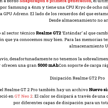
n a bordo
Snapdragon 8 primera generación
, el últ
 por Samsung a 4nm y tiene una CPU Kryo de ocho núcle
a GPU Adreno. El lado de los recuerdos del que esta
Desde almacenamiento no amp
 al sector técnico
Realme GT2
‘Estándar’ al que cam
ón que ya conocemos muy bien. Para las memorias t
almacenamiento UF
envío, desafortunadamente no tenemos la sobrealimen
 ofrecen una gran
5000 mAh
Con soporte de carga rá
el Realme GT 2 Pro también hay un archivo
Nuevo si
eció en
GT Neo 2
. El calor se disipará a través de u
por diferentes capas de disipación para un tota