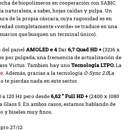
echa de biopolímeros en cooperación con SABIC.
 naturaleza, a saber, hojas caídas y pulpa. Un
tura de la propia cáscara, cuya rugosidad es en
 novedad completamente «verde» se traduce en una
suarios que busquen un terminal único).
 del panel
AMOLED
e 4
Dar
6,7
Quad HD +
(3216 x
es por pulgada, una frecuencia de actualización de
Glass Victus. Tambien hay uno
Tecnología LTPO.
La
ro
. Además, gracias a la tecnología
O-Sync 2.0
La
 te pierdas nada en este sector.
D a 120 Hz pero desde
6,62 ″ Full HD +
(2400 x 1080
la Glass 5. En ambos casos, estamos hablando de
no y biseles muy finos.