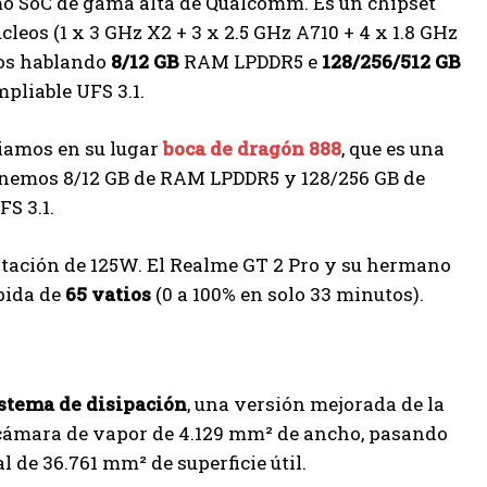
imo SoC de gama alta de Qualcomm. Es un chipset
os (1 x 3 GHz X2 + 3 x 2.5 GHz A710 + 4 x 1.8 GHz
mos hablando
8/12 GB
RAM LPDDR5 e
128/256/512 GB
liable UFS 3.1.
biamos en su lugar
boca de dragón
888
, que es una
enemos 8/12 GB de RAM LPDDR5 y 128/256 GB de
S 3.1.
tación de 125W. El Realme GT 2 Pro y su hermano
pida de
65 vatios
(0 a 100% en solo 33 minutos).
stema de disipación
, una versión mejorada de la
na cámara de vapor de 4.129 mm² de ancho, pasando
l de 36.761 mm² de superficie útil.