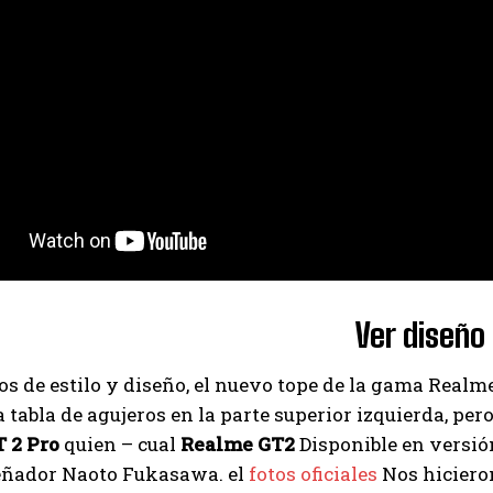
Ver diseño
os de estilo y diseño, el nuevo tope de la gama Rea
 tabla de agujeros en la parte superior izquierda, per
 2 Pro
quien – cual
Realme GT2
Disponible en versi
señador Naoto Fukasawa. el
fotos oficiales
Nos hicieron
I WANT IN