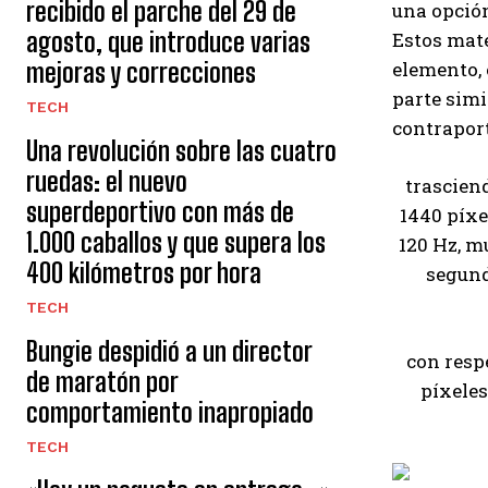
recibido el parche del 29 de
una opción
agosto, que introduce varias
Estos mate
mejoras y correcciones
elemento, 
parte simi
TECH
contraport
Una revolución sobre las cuatro
ruedas: el nuevo
trasciend
superdeportivo con más de
1440 píxe
1.000 caballos y que supera los
120 Hz, m
400 kilómetros por hora
segund
TECH
Bungie despidió a un director
con resp
de maratón por
píxeles
comportamiento inapropiado
TECH