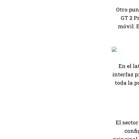
Otro pun
GT 2 P
móvil. 
En el l
interfaz p
toda la p
El secto
confi