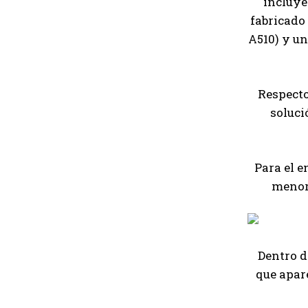
incluye
fabricado
A510) y un
Respecto
soluci
Para el 
menor
Dentro d
que apar