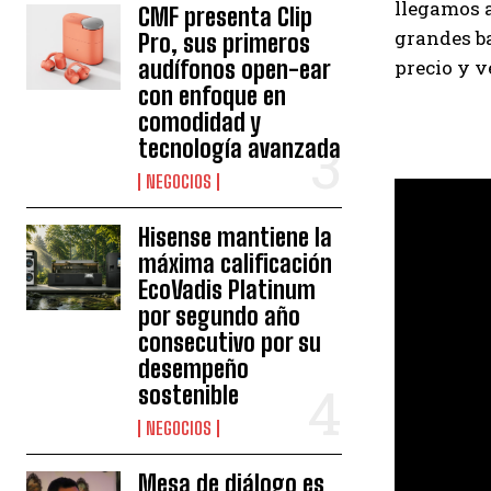
llegamos a
CMF presenta Clip
grandes ba
Pro, sus primeros
audífonos open-ear
precio y v
con enfoque en
comodidad y
tecnología avanzada
NEGOCIOS
Hisense mantiene la
máxima calificación
EcoVadis Platinum
por segundo año
consecutivo por su
desempeño
sostenible
NEGOCIOS
Mesa de diálogo es