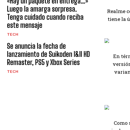
«Hay un paquete en entrega…»
Luego la amarga sorpresa.
Realme c
Tenga cuidado cuando reciba
tiene la 
este mensaje
TECH
Se anuncia la fecha de
lanzamiento de Suikoden I&II HD
En tér
Remaster, PS5 y Xbox Series
versión
varian
TECH
Como s