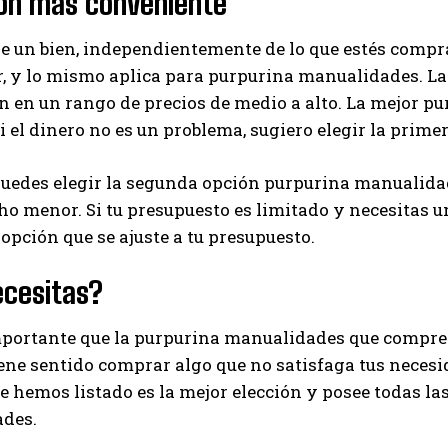
ión más conveniente
I've read and accept the
Privacy Policy
.
de un bien, independientemente de lo que estés compr
r, y lo mismo aplica para purpurina manualidades. L
 en un rango de precios de medio a alto. La mejor p
Ayhan
Si el dinero no es un problema, sugiero elegir la prime
edes elegir la segunda opción purpurina manualidade
ho menor. Si tu presupuesto es limitado y necesitas
 opción que se ajuste a tu presupuesto.
ecesitas?
portante que la purpurina manualidades que compres 
iene sentido comprar algo que no satisfaga tus necesi
 hemos listado es la mejor elección y posee todas las
des.