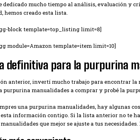
he dedicado mucho tiempo al análisis, evaluación y crí
 hemos creado esta lista.
gg-block template=top_listing limit=8]
egg module=Amazon template=item limit=10]
a definitiva para la purpurina 
ión anterior, invertí mucho trabajo para encontrar l
a purpurina manualidades a comprar y probé la purp
mpres una purpurina manualidades, hay algunas cosa
esta información contigo. Si la lista anterior no te h
 manualidades que mejor se ajuste a tus necesidade
I WANT IN