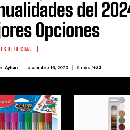
ualidades del 202
ores Opciones
OS DE OFICINA
read
Ayhan
5
min.
diciembre 16, 2023
: