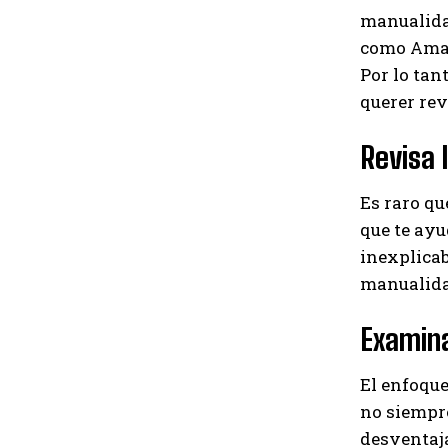
manualidad
como Amaz
Por lo tan
querer rev
Revisa 
Es raro qu
que te ayu
inexplica
manualida
Examina
El enfoque
no siempre
desventaja