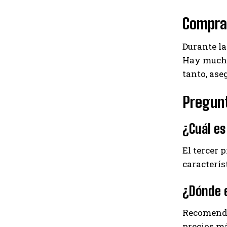
Compra
Durante la
Hay mucho
tanto, ase
Pregun
¿Cuál e
El tercer 
caracterís
¿Dónde e
Recomenda
precios má