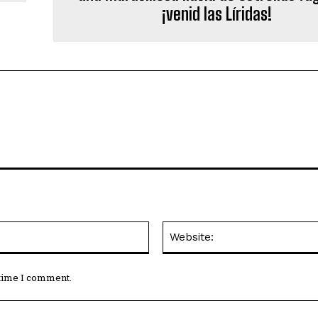
¡venid las Líridas!
Email:*
 time I comment.