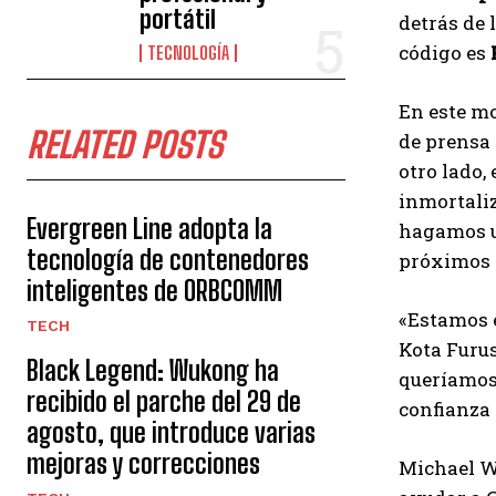
portátil
detrás de 
código es
TECNOLOGÍA
En este mo
RELATED POSTS
de prensa 
otro lado,
inmortaliz
Evergreen Line adopta la
hagamos un
tecnología de contenedores
próximos 
inteligentes de ORBCOMM
«Estamos e
TECH
Kota Furus
Black Legend: Wukong ha
queríamos 
recibido el parche del 29 de
confianza 
agosto, que introduce varias
mejoras y correcciones
Michael Wo