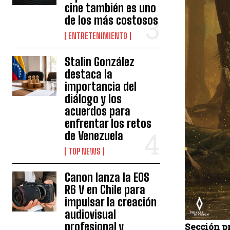
cine también es uno
de los más costosos
ENTRETENIMIENTO
Stalin González
destaca la
importancia del
diálogo y los
acuerdos para
enfrentar los retos
de Venezuela
TOP NEWS
Canon lanza la EOS
R6 V en Chile para
impulsar la creación
audiovisual
profesional y
Sección p