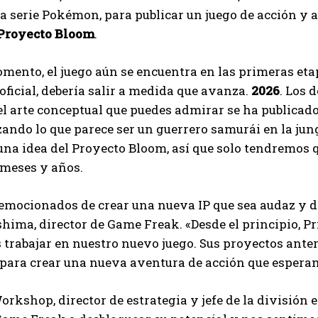
la serie Pokémon, para publicar un juego de acción y
Proyecto Bloom
.
mento, el juego aún se encuentra en las primeras eta
oficial, debería salir a medida que avanza.
2026
. Los 
 el arte conceptual que puedes admirar se ha publicado 
ando lo que parece ser un guerrero samurái en la ju
a idea del Proyecto Bloom, así que solo tendremos q
meses y años.
I WANT IN
I've read and accept the
Privacy Policy
.
mocionados de crear una nueva IP que sea audaz y di
hima, director de Game Freak. «Desde el principio, Pri
trabajar en nuestro nuevo juego. Sus proyectos anter
Ayhan
para crear una nueva aventura de acción que esperamo
rkshop, director de estrategia y jefe de la división 