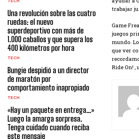
ayudar a G
TECH
trabajar j
Una revolución sobre las cuatro
ruedas: el nuevo
Game Freak
superdeportivo con más de
juegos pri
1.000 caballos y que supera los
mundo. Lo 
400 kilómetros por hora
que ver co
TECH
recordamo
Ride On! ,
Bungie despidió a un director
de maratón por
comportamiento inapropiado
TECH
«Hay un paquete en entrega…»
Luego la amarga sorpresa.
Tenga cuidado cuando reciba
este mensaje