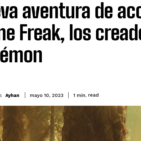
va aventura de ac
e Freak, los cread
kémon
read
Ayhan
1
min.
mayo 10, 2023
: