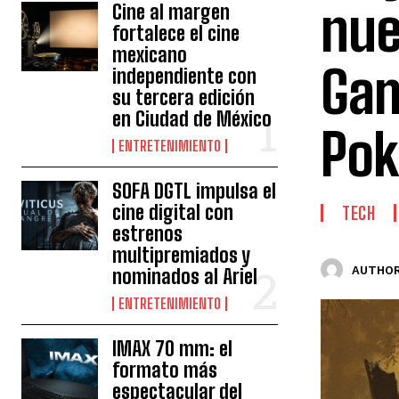
nue
Cine al margen
fortalece el cine
mexicano
Gam
independiente con
su tercera edición
en Ciudad de México
Po
ENTRETENIMIENTO
SOFA DGTL impulsa el
cine digital con
TECH
estrenos
multipremiados y
AUTHOR
nominados al Ariel
ENTRETENIMIENTO
IMAX 70 mm: el
formato más
espectacular del