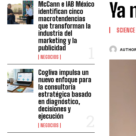
Ya 
McCann e IAB México
identifican cinco
macrotendencias
que transforman la
SCIENCE
industria del
marketing y la
publicidad
AUTHOR
NEGOCIOS
Cogliva impulsa un
nuevo enfoque para
la consultoría
estratégica basado
en diagnóstico,
decisiones y
ejecución
NEGOCIOS