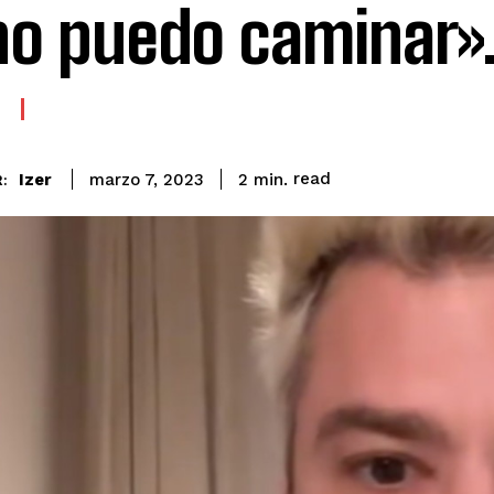
no puedo caminar»
read
Izer
2
min.
marzo 7, 2023
: