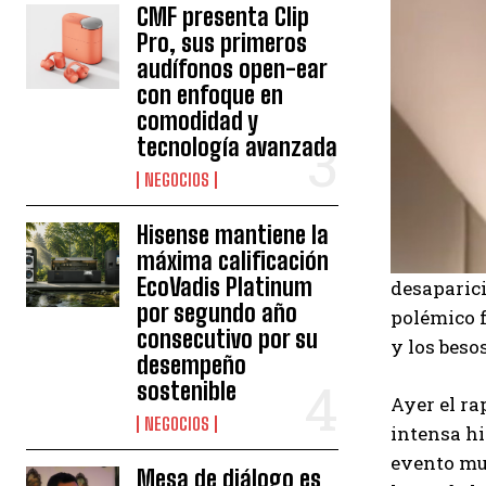
CMF presenta Clip
Pro, sus primeros
audífonos open-ear
con enfoque en
comodidad y
tecnología avanzada
NEGOCIOS
Hisense mantiene la
máxima calificación
EcoVadis Platinum
desaparic
por segundo año
polémico f
consecutivo por su
y los beso
desempeño
sostenible
Ayer el ra
NEGOCIOS
intensa hi
evento mu
Mesa de diálogo es