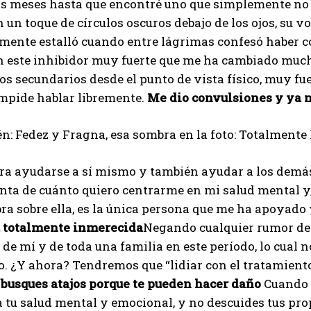
os meses hasta que encontré uno que simplemente no 
n un toque de círculos oscuros debajo de los ojos, su 
mente estalló cuando entre lágrimas confesó haber c
n este inhibidor muy fuerte que me ha cambiado muc
os secundarios desde el punto de vista físico, muy fue
mpide hablar libremente.
Me dio convulsiones y ya 
n: Fedez y Fragna, esa sombra en la foto: Totalmente 
ra ayudarse a sí mismo y también ayudar a los demás
ta de cuánto quiero centrarme en mi salud mental y, 
ra sobre ella, es la única persona que me ha apoyado
 totalmente inmerecida
Negando cualquier rumor de 
I WANT IN
 de mí y de toda una familia en este período, lo cual
. ¿Y ahora? Tendremos que “lidiar con el tratamiento
I've read and accept the
Privacy Policy
.
 busques atajos porque te pueden hacer daño
Cuando 
a tu salud mental y emocional, y no descuides tus pro