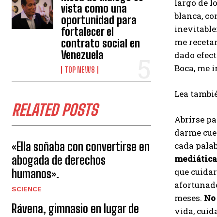
largo de l
vista como una
blanca, co
oportunidad para
inevitable
fortalecer el
me receta
contrato social en
Venezuela
dado efect
Boca, me i
TOP NEWS
Lea tambié
RELATED POSTS
Abrirse pa
darme cuen
«Ella soñaba con convertirse en
cada palab
abogada de derechos
mediática
que cuidar
humanos».
afortunado
SCIENCE
meses.
No
Rávena, gimnasio en lugar de
vida, cuid