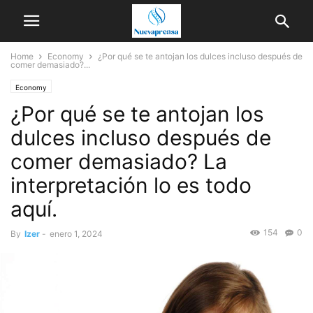
Home
Economy
¿Por qué se te antojan los dulces incluso después de
comer demasiado?...
Economy
¿Por qué se te antojan los
dulces incluso después de
comer demasiado? La
interpretación lo es todo
aquí.
154
0
By
Izer
-
enero 1, 2024