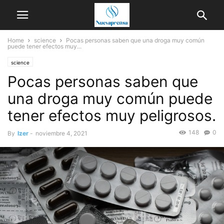
Home
science
Pocas personas saben que una droga muy común
puede tener efectos muy...
science
Pocas personas saben que
una droga muy común puede
tener efectos muy peligrosos.
148
0
By
Izer
-
noviembre 4, 2021