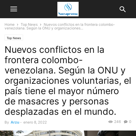
Home
Top News
Nuevos conflictos en la frontera colombo-
venezolana. Según la ONU y organizaciones...
Top News
Nuevos conflictos en la
frontera colombo-
venezolana. Según la ONU y
organizaciones voluntarias, el
país tiene el mayor número
de masacres y personas
desplazadas en el mundo.
246
0
By
Arzu
-
enero 8, 2022