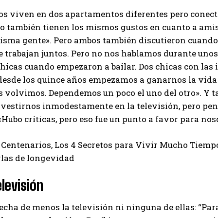
os viven en dos apartamentos diferentes pero conect
I've read and accept the
Privacy Policy
.
o también tienen los mismos gustos en cuanto a amis
isma gente». Pero ambos también discutieron cuando 
e trabajan juntos. Pero no nos hablamos durante unos
Muhammad
hicas cuando empezaron a bailar. Dos chicas con las 
desde los quince años empezamos a ganarnos la vida 
os volvimos. Dependemos un poco el uno del otro». Y t
 vestirnos inmodestamente en la televisión, pero p
«Hubo críticas, pero eso fue un punto a favor para nos
 Centenarios, Los 4 Secretos para Vivir Mucho Tiempo 
glas de longevidad
elevisión
echa de menos la televisión ni ninguna de ellas: “P