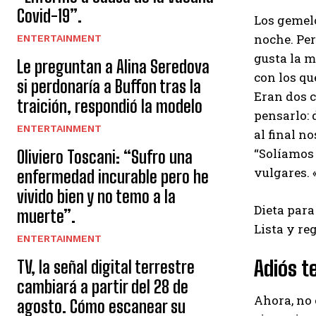
Covid-19”.
Los gemel
noche. Per
ENTERTAINMENT
gusta la m
Le preguntan a Alina Seredova
con los qu
si perdonaría a Buffon tras la
Eran dos c
traición, respondió la modelo
pensarlo: 
ENTERTAINMENT
al final n
“Solíamos
Oliviero Toscani: “Sufro una
vulgares. 
enfermedad incurable pero he
vivido bien y no temo a la
Dieta para
muerte”.
Lista y re
ENTERTAINMENT
Adiós t
TV, la señal digital terrestre
cambiará a partir del 28 de
Ahora, no 
agosto. Cómo escanear su