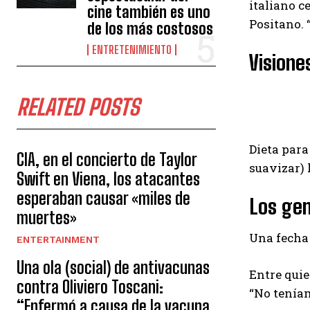
italiano c
cine también es uno
Positano. 
de los más costosos
ENTRETENIMIENTO
Visione
RELATED POSTS
Dieta para
CIA, en el concierto de Taylor
suavizar) 
Swift en Viena, los atacantes
esperaban causar «miles de
Los gem
muertes»
Una fecha 
ENTERTAINMENT
Una ola (social) de antivacunas
Entre quie
contra Oliviero Toscani:
“No teníam
“Enfermó a causa de la vacuna