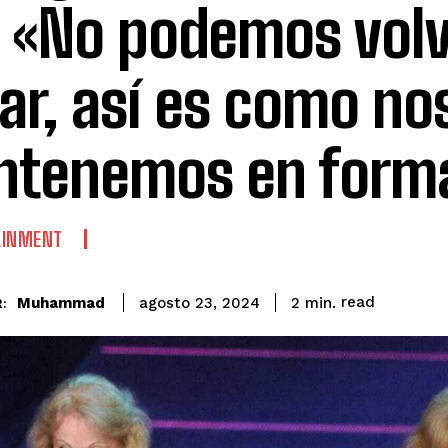
. «No podemos volv
lar, así es como no
tenemos en forma
AINMENT
read
Muhammad
2
min.
agosto 23, 2024
: