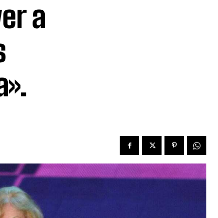
er a
s
».