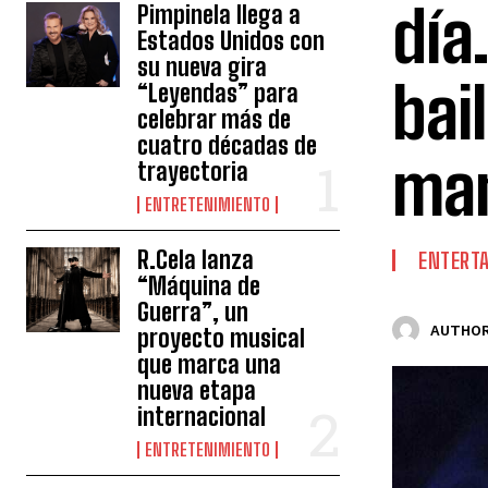
día
Pimpinela llega a
Estados Unidos con
su nueva gira
bai
“Leyendas” para
celebrar más de
cuatro décadas de
man
trayectoria
ENTRETENIMIENTO
R.Cela lanza
ENTERT
“Máquina de
Guerra”, un
AUTHOR
proyecto musical
que marca una
nueva etapa
internacional
ENTRETENIMIENTO