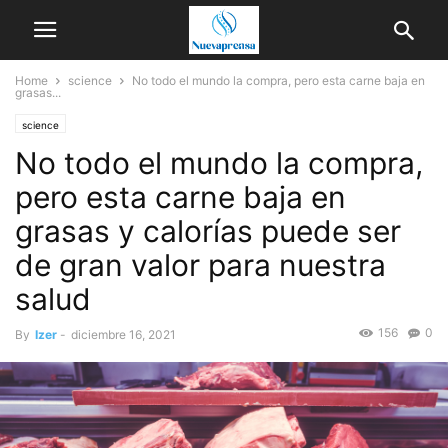
Home
science
No todo el mundo la compra, pero esta carne baja en
grasas...
science
No todo el mundo la compra,
pero esta carne baja en
grasas y calorías puede ser
de gran valor para nuestra
salud
156
0
By
Izer
-
diciembre 16, 2021