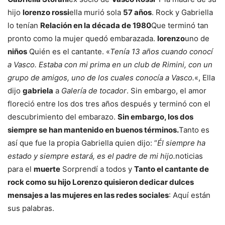
hijo
lorenzo rossi
ella murió sola
57 años
. Rock y Gabriella
lo tenían
Relación en la década de 1980
Que terminó tan
pronto como la mujer quedó embarazada.
lorenzo
uno de
niños
Quién es el cantante. «
Tenía 13 años cuando conocí
a Vasco. Estaba con mi prima en un club de Rimini, con un
grupo de amigos, uno de los cuales conocía a Vasco.
«, Ella
dijo
gabriela
a
Galería de tocador
. Sin embargo, el amor
floreció entre los dos tres años después y terminó con el
descubrimiento del embarazo.
Sin embargo, los dos
siempre se han mantenido en buenos términos.
Tanto es
así que fue la propia Gabriella quien dijo: “
Él siempre ha
estado y siempre estará, es el padre de mi hijo.
noticias
para el
muerte
Sorprendí a todos y
Tanto el cantante de
rock como su hijo Lorenzo quisieron dedicar dulces
mensajes a las mujeres en las redes sociales
: Aquí están
sus palabras.