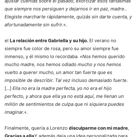
ajustar cuentas sobre el pasado, exorcizar esos fantasmas
que siempre nos persiguen y dejarnos ir en paz, madre.
.
Elegiste marcharte rápidamente, quizás sin darte cuenta, y
afortunadamente sin sufrir.
«.
el
La relación entre Gabriella y su hijo.
El verano no
siempre fue color de rosa, pero su amor siempre fue
inmenso, y él mismo lo recordaba. «
Nos hemos querido
mucho madre, nos hemos odiado mucho y nos hemos
vuelto a querer mucho, un amor tan fuerte que es
imposible de describir. Tal vez incluso demasiado fuerte
.
[…]
Ella no era la madre perfecta, yo no era el hijo
perfecto, y ahora que ella ya no está aquí, me llenan un
millón de sentimientos de culpa que ni siquiera puedes
imaginar.
«.
Finalmente, quería a Lorenzo
disculparme con mi madre
,
Gracias a ella
Y además deja una idea personalizada para