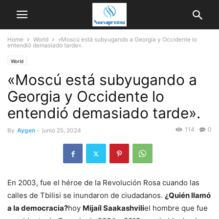
Home
World
«Moscú está subyugando a Georgia y Occidente lo
entendió demasiado tarde».
World
«Moscú está subyugando a
Georgia y Occidente lo
entendió demasiado tarde».
114
0
By
Aygen
-
junio 25, 2024
En 2003, fue el héroe de la Revolución Rosa cuando las
calles de Tbilisi se inundaron de ciudadanos.
¿Quién llamó
a la democracia?
hoy
Mijaíl Saakashvili
el hombre que fue