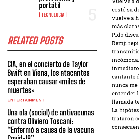
Vuelve a 
portátil
costó su d
TECNOLOGÍA
vuelve a h
más claras
Pido discu
RELATED POSTS
Remji repi
transmitió
incómoda. 
CIA, en el concierto de Taylor
inmediato”
Swift en Viena, los atacantes
cantante d
esperaban causar «miles de
nunca me h
muertes»
entender 
ENTERTAINMENT
llamada te
La hipótes
Una ola (social) de antivacunas
trataron c
contra Oliviero Toscani:
consecuen
“Enfermó a causa de la vacuna
Covid-19”.