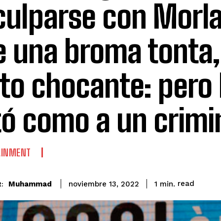
culparse con Morla
e una broma tonta,
to chocante: pero
tó como a un crimi
AINMENT
read
Muhammad
1
min.
noviembre 13, 2022
: