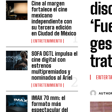
dis
Cine al margen
fortalece el cine
mexicano
‘Fu
independiente con
su tercera edición
en Ciudad de México
ges
ENTRETENIMIENTO
SOFA DGTL impulsa el
tra
cine digital con
estrenos
multipremiados y
nominados al Ariel
ENTERT
ENTRETENIMIENTO
AUTHOR
IMAX 70 mm: el
formato más
espectacular del