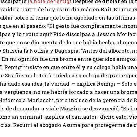
disculparte
la nota de remigi
Después de driblar en la 
espido a partir de hoy es un día más en Rai1. En una e
ablar sobre el tema que lo ha agobiado en las últim
 que en el pasado: “El gesto fue completamente incor
lpas y lo repito aquí: Pido disculpas a Jessica Morlaci
te que no se dio cuenta de lo que había hecho, al menos
 Striscia la Notizia y Dagospia: “Antes del alboroto, 
En mi opinión fue una broma entre queridos amigos c
. Remigi insiste en que entre él y su colega había un
e 35 años no le tenía miedo a su colega de gran expe
a dado esa idea, la verdad. – explica Remigi – Solo 
I WANT IN
la vergüenza, no me habría forzado a hacer una brom
lefónica a Morlacchi, pero incluso de la gerencia de R
I've read and accept the
Privacy Policy
.
is de demandar a viale Mazzini se desvaneció: “Es i
omo un criminal -explica el cantautor- dicho esto, viol
cias. Recurrí al abogado Asuma para protegerme de c
Muhammad