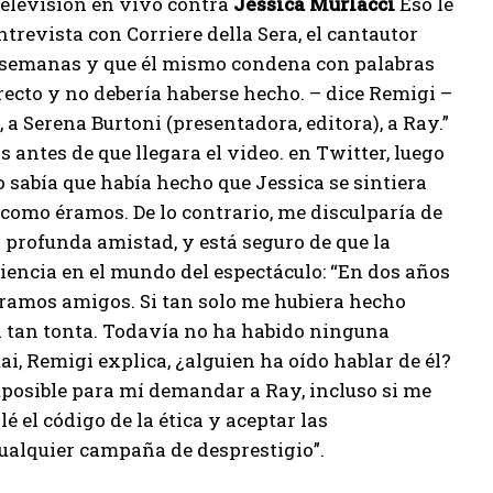
televisión en vivo contra
Jessica Murlacci
Eso le
ntrevista con Corriere della Sera, el cantautor
as semanas y que él mismo condena con palabras
recto y no debería haberse hecho. – dice Remigi –
, a Serena Burtoni (presentadora, editora), a Ray.”
 antes de que llegara el video. en Twitter, luego
no sabía que había hecho que Jessica se sintiera
omo éramos. De lo contrario, me disculparía de
a profunda amistad, y está seguro de que la
riencia en el mundo del espectáculo: “En dos años
éramos amigos. Si tan solo me hubiera hecho
a tan tonta. Todavía no ha habido ninguna
ai, Remigi explica, ¿alguien ha oído hablar de él?
mposible para mí demandar a Ray, incluso si me
é el código de la ética y aceptar las
ualquier campaña de desprestigio”.