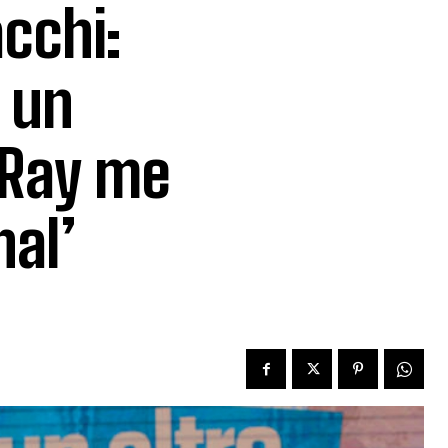
cchi:
 un
 Ray me
nal’