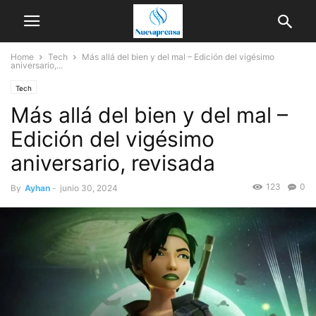
Home
Tech
Más allá del bien y del mal – Edición del vigésimo
aniversario,...
Tech
Más allá del bien y del mal –
Edición del vigésimo
aniversario, revisada
123
0
By
Ayhan
-
junio 30, 2024