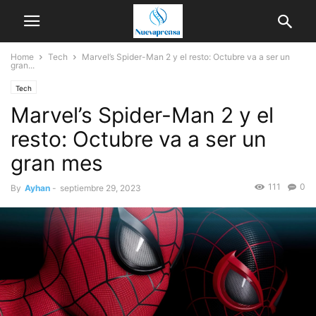
Home
Tech
Marvel’s Spider-Man 2 y el resto: Octubre va a ser un
gran...
Tech
Marvel’s Spider-Man 2 y el
resto: Octubre va a ser un
gran mes
111
0
By
Ayhan
-
septiembre 29, 2023