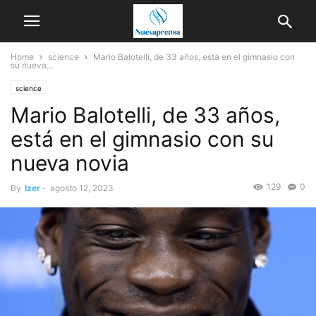
Home
science
Mario Balotelli, de 33 años, está en el gimnasio con
su nueva...
science
Mario Balotelli, de 33 años,
está en el gimnasio con su
nueva novia
129
0
By
Izer
-
agosto 12, 2023