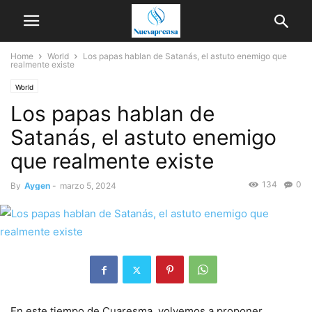
Home
World
Los papas hablan de Satanás, el astuto enemigo que
realmente existe
World
Los papas hablan de
Satanás, el astuto enemigo
que realmente existe
134
0
By
Aygen
-
marzo 5, 2024
En este tiempo de Cuaresma, volvemos a proponer