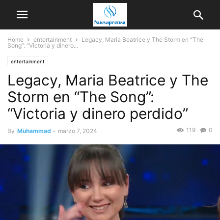
Home
entertainment
Legacy, Maria Beatrice y The Storm en “The
Song”: “Victoria y dinero...
entertainment
Legacy, Maria Beatrice y The
Storm en “The Song”:
“Victoria y dinero perdido”
119
0
By
Muhammad
-
marzo 7, 2024