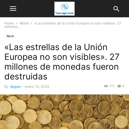
Home
World
«Las estrellas de la Unión Europea no son visibles». 27
millones...
World
«Las estrellas de la Unión
Europea no son visibles». 27
millones de monedas fueron
destruidas
111
0
By
Aygen
-
enero 13, 2024