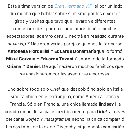
Esta última versión de
Gran Hermano VIP
, si por un lado
dio mucho que hablar sobre sí mismo por los diversos
giros y vueltas que tuvo que llevaron a diferentes
consecuencias, por otro lado impresionó a muchos
espectadores. adentro
casa
Cinecittà en realidad durante
novia vip 7
Nacieron varias parejas: quienes la formaron
Antonella Fiordellisi
Y
Eduardo Donamaría
que lo formó
Mikul
Corvaia
Y
Eduardo Tavasi
Y sobre todo lo formado
Oriana
Y
Daniel
. De aquí nacieron muchos fanáticos que
se apasionaron por las aventuras amorosas.
Uno sobre todo solo
Uriel
que despobló no solo en Italia
sino también en el extranjero, como América Latina y
Francia. Sólo en Francia, una chica llamada
lindsey
Ha
creado un perfil social específicamente para
Uriel
. a través
del canal
Gorjeo
Y
Instagram
De hecho, la chica compartió
tiernas fotos de la ex de Givenchy, siguiéndola con cariño