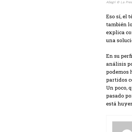
Allegri © La Pre
Eso sí, el 
también lo
explica co
una soluci
En su perf
análisis p
podemos h
partidos c
Un poco, q
pasado por
está huyen