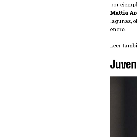
por ejempl
Mattia A
lagunas, o
enero.
Leer tamb
Juvent