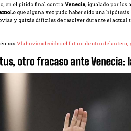
o, en el pitido final contra
Venecia
, igualado por los 
ramo
Lo que alguna vez pudo haber sido una hipótesis 
bvias y quizás difíciles de resolver durante el actual
ién >>>
Vlahovic «decide» el futuro de otro delantero, 
us, otro fracaso ante Venecia: la