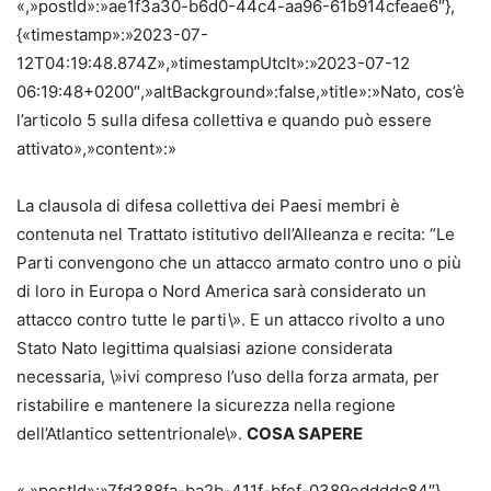
«,»postId»:»ae1f3a30-b6d0-44c4-aa96-61b914cfeae6″},
{«timestamp»:»2023-07-
12T04:19:48.874Z»,»timestampUtcIt»:»2023-07-12
06:19:48+0200″,»altBackground»:false,»title»:»Nato, cos’è
l’articolo 5 sulla difesa collettiva e quando può essere
attivato»,»content»:»
La clausola di difesa collettiva dei Paesi membri è
contenuta nel Trattato istitutivo dell’Alleanza e recita: “Le
Parti convengono che un attacco armato contro uno o più
di loro in Europa o Nord America sarà considerato un
attacco contro tutte le parti\». E un attacco rivolto a uno
Stato Nato legittima qualsiasi azione considerata
necessaria, \»ivi compreso l’uso della forza armata, per
ristabilire e mantenere la sicurezza nella regione
dell’Atlantico settentrionale\».
COSA SAPERE
«,»postId»:»7fd388fa-ba2b-411f-bfef-0389eddddc84″},