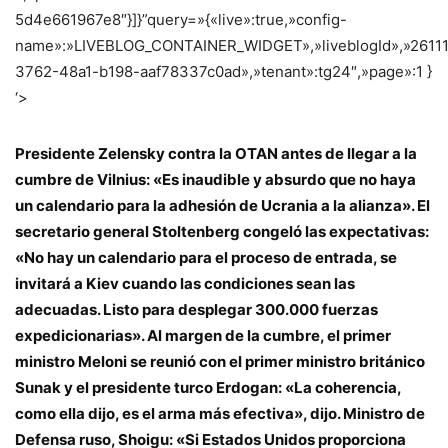
5d4e661967e8″}]}”query=»{«live»:true,»config-
name»:»LIVEBLOG_CONTAINER_WIDGET»,»liveblogId»,»2611
3762-48a1-b198-aaf78337c0ad»,»tenant»:tg24″,»page»:1 }
‘>
Presidente Zelensky contra la OTAN antes de llegar a la
cumbre de Vilnius: «Es inaudible y absurdo que no haya
un calendario para la adhesión de Ucrania a la alianza». El
secretario general Stoltenberg congeló las expectativas:
«No hay un calendario para el proceso de entrada, se
invitará a Kiev cuando las condiciones sean las
adecuadas. Listo para desplegar 300.000 fuerzas
expedicionarias». Al margen de la cumbre, el primer
ministro Meloni se reunió con el primer ministro británico
Sunak y el presidente turco Erdogan: «La coherencia,
como ella dijo, es el arma más efectiva», dijo. Ministro de
Defensa ruso, Shoigu: «Si Estados Unidos proporciona