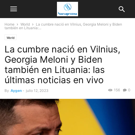
Home
World
La cumbre nació en Vilnius, Georgia Meloni y Biden
también en Lituania:...
World
La cumbre nació en Vilnius,
Georgia Meloni y Biden
también en Lituania: las
últimas noticias en vivo
156
0
By
Aygen
-
julio 12, 2023