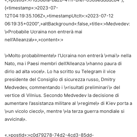
{«timestamp»:»2023-07-
12T04:19:35.106Z»,»timestampUtcIt»:»2023-07-12
06:19:35+0200″,»altBackground»:false,»title»:»Medvedev:
\»Probabile Ucraina non entrerà mai
nell’Alleanza\»»,»content»:»
\»Molto probabilmente\» l’Ucraina non entrerà \»mai\» nella
Nato, ma i Paesi membri dell’Alleanza \»hanno paura di
dirlo ad alta voce\». Lo ha scritto su Telegram il vice
presidente del Consiglio di sicurezza russo, Dmitry
Medvedev, commentando i \»risultati preliminari\» del
vertice di Vilnius. Secondo Medvedev la decisione di
aumentare l’assistanza militare al \»regime\» di Kiev porta a
\»un vicolo cieco\», mentre \»la terza guerra mondiale si
avvicina\».
«,»postId»:»c0d79278-74d2-4cd3-85dd-