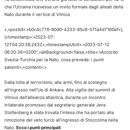
che l’Ucraina ricevesse un invito formale dagli alleati della
Nato durante il vertice di Vilnius
«,»postId»:»b0c4c776-80d0-4233-85c8-571a4d7160ef»},
{«timestamp»:»2023-07-
12T04:20:36.243Z»,»timestampUtcIt»:»2023-07-12
06:20:36+0200″,»altBackground»:false,»title»:»Accordo
Svezia-Turchia per la Nato, cosa prevede: i punti
salienti»,»content»:»
Dalla lotta al terrorismo, alle armi, fino al sostegno
all’ingresso nell’Ue di Ankara. Alla vigilia del summit di
Vilnius dell’alleanza atlantica, durante un incontro
trilaterale promosso dal segretario generale Jens
Stoltenberg è stata trovata l’intesa che ha portato alla
rimozione del veto turco all’ingresso di Stoccolma nella
Nato.
Ecco i punti principali