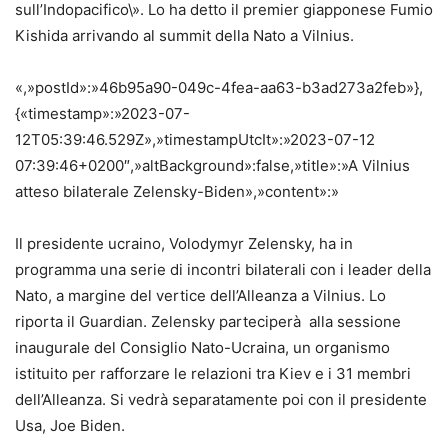
sull’Indopacifico\». Lo ha detto il premier giapponese Fumio
Kishida arrivando al summit della Nato a Vilnius.
«,»postId»:»46b95a90-049c-4fea-aa63-b3ad273a2feb»},
{«timestamp»:»2023-07-
12T05:39:46.529Z»,»timestampUtcIt»:»2023-07-12
07:39:46+0200″,»altBackground»:false,»title»:»A Vilnius
atteso bilaterale Zelensky-Biden»,»content»:»
Il presidente ucraino, Volodymyr Zelensky, ha in
programma una serie di incontri bilaterali con i leader della
Nato, a margine del vertice dell’Alleanza a Vilnius. Lo
riporta il Guardian. Zelensky parteciperà alla sessione
inaugurale del Consiglio Nato-Ucraina, un organismo
istituito per rafforzare le relazioni tra Kiev e i 31 membri
dell’Alleanza. Si vedrà separatamente poi con il presidente
Usa, Joe Biden.