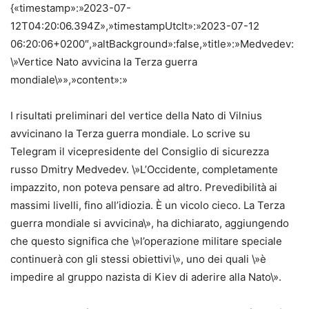
{«timestamp»:»2023-07-
12T04:20:06.394Z»,»timestampUtcIt»:»2023-07-12
06:20:06+0200″,»altBackground»:false,»title»:»Medvedev:
\»Vertice Nato avvicina la Terza guerra
mondiale\»»,»content»:»
I risultati preliminari del vertice della Nato di Vilnius
avvicinano la Terza guerra mondiale. Lo scrive su
Telegram il vicepresidente del Consiglio di sicurezza
russo Dmitry Medvedev. \»L’Occidente, completamente
impazzito, non poteva pensare ad altro. Prevedibilità ai
massimi livelli, fino all’idiozia. È un vicolo cieco. La Terza
guerra mondiale si avvicina\», ha dichiarato, aggiungendo
che questo significa che \»l’operazione militare speciale
continuerà con gli stessi obiettivi\», uno dei quali \»è
impedire al gruppo nazista di Kiev di aderire alla Nato\».