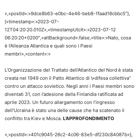
«,»postId»:»9dce8b63-e0bc-4e46-beb8-1faad18cbbc5″},
{«timestamp»:»2023-07-
12T04:20:20.010Z»,»timestampUtcIt»:»2023-07-12
06:20:20+0200″,»altBackground»:false,»title»:»Nato, cosa
è l’Alleanza Atlantica e quali sono i Paesi
membri»,»content»:»
L’Organizzazione del Trattato dell’Atlantico del Nord è stata
creata nel 1949 con il Patto Atlantico di \»difesa collettiva”
contro un attacco sovietico. Negli anni i Paesi membri sono
diventati 31, con l’adesione della Finlandia ratificata ad
aprile 2023. Un futuro allargamento con l’ingresso
dell’Ucraina è stato una delle cause che ha scatenato il
conflitto tra Kiev e Mosca.
L’APPROFONDIMENTO
«,»postId»:»401c9045-26c2-4c06-83e5-df230c84087b»},