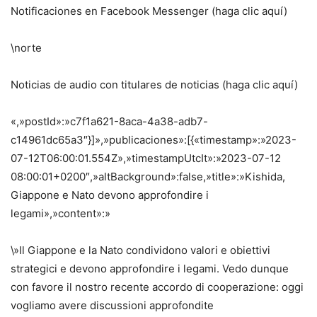
Notificaciones en Facebook Messenger (haga clic aquí)
\norte
Noticias de audio con titulares de noticias (haga clic aquí)
«,»postId»:»c7f1a621-8aca-4a38-adb7-
c14961dc65a3″}]»,»publicaciones»:[{«timestamp»:»2023-
07-12T06:00:01.554Z»,»timestampUtcIt»:»2023-07-12
08:00:01+0200″,»altBackground»:false,»title»:»Kishida,
Giappone e Nato devono approfondire i
legami»,»content»:»
\»Il Giappone e la Nato condividono valori e obiettivi
strategici e devono approfondire i legami. Vedo dunque
con favore il nostro recente accordo di cooperazione: oggi
vogliamo avere discussioni approfondite