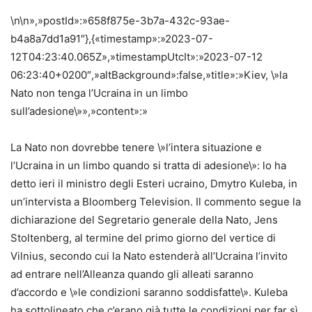
\n\n»,»postId»:»658f875e-3b7a-432c-93ae-
b4a8a7dd1a91″},{«timestamp»:»2023-07-
12T04:23:40.065Z»,»timestampUtcIt»:»2023-07-12
06:23:40+0200″,»altBackground»:false,»title»:»Kiev, \»la
Nato non tenga l’Ucraina in un limbo
sull’adesione\»»,»content»:»
La Nato non dovrebbe tenere \»l’intera situazione e
l’Ucraina in un limbo quando si tratta di adesione\»: lo ha
detto ieri il ministro degli Esteri ucraino, Dmytro Kuleba, in
un’intervista a Bloomberg Television. Il commento segue la
dichiarazione del Segretario generale della Nato, Jens
Stoltenberg, al termine del primo giorno del vertice di
Vilnius, secondo cui la Nato estenderà all’Ucraina l’invito
ad entrare nell’Alleanza quando gli alleati saranno
d’accordo e \»le condizioni saranno soddisfatte\». Kuleba
ha sottolineato che c’erano già tutte le condizioni per far sì