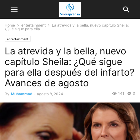
Home
entertainment
La atrevida y la bella, nuevo capítulo Sheila:
¿Qué sigue para ella...
entertainment
La atrevida y la bella, nuevo
capítulo Sheila: ¿Qué sigue
para ella después del infarto?
Avances de agosto
141
0
By
Muhammad
-
agosto 8, 2024