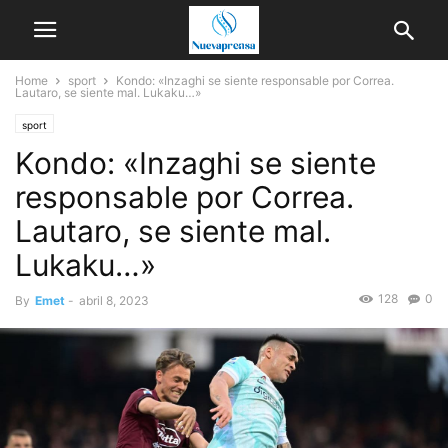
Home
sport
Kondo: «Inzaghi se siente responsable por Correa.
Lautaro, se siente mal. Lukaku…»
sport
Kondo: «Inzaghi se siente
responsable por Correa.
Lautaro, se siente mal.
Lukaku…»
128
0
By
Emet
-
abril 8, 2023