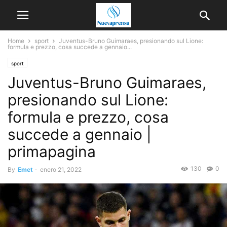
Home
sport
Juventus-Bruno Guimaraes, presionando sul Lione:
formula e prezzo, cosa succede a gennaio...
sport
Juventus-Bruno Guimaraes,
presionando sul Lione:
formula e prezzo, cosa
succede a gennaio |
primapagina
130
0
By
Emet
-
enero 21, 2022