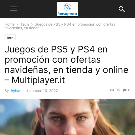
Home
Tech
Juegos de PS5 y PS4 en promoción con ofertas
navideñas, en tienda...
Tech
Juegos de PS5 y PS4 en
promoción con ofertas
navideñas, en tienda y online
– Multiplayer.it
95
0
By
Ayhan
-
diciembre 10, 2022