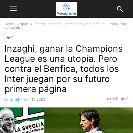
Home
sport
Inzaghi, ganar la Champions League es una utopía. Pero
contra el...
sport
Inzaghi, ganar la Champions
League es una utopía. Pero
contra el Benfica, todos los
Inter juegan por su futuro
primera página
115
0
By
Emet
-
abril 11, 2023