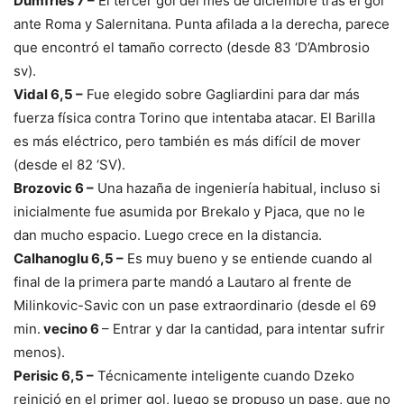
Dumfries 7 –
El tercer gol del mes de diciembre tras el gol
ante Roma y Salernitana. Punta afilada a la derecha, parece
que encontró el tamaño correcto (desde 83 ‘D’Ambrosio
sv).
Vidal 6,5 –
Fue elegido sobre Gagliardini para dar más
fuerza física contra Torino que intentaba atacar. El Barilla
es más eléctrico, pero también es más difícil de mover
(desde el 82 ‘SV).
Brozovic 6 –
Una hazaña de ingeniería habitual, incluso si
inicialmente fue asumida por Brekalo y Pjaca, que no le
dan mucho espacio. Luego crece en la distancia.
Calhanoglu 6,5 –
Es muy bueno y se entiende cuando al
final de la primera parte mandó a Lautaro al frente de
Milinkovic-Savic con un pase extraordinario (desde el 69
min.
vecino 6
– Entrar y dar la cantidad, para intentar sufrir
menos).
Perisic 6,5 –
Técnicamente inteligente cuando Dzeko
reinició en el primer gol, luego se propuso un pase, que no