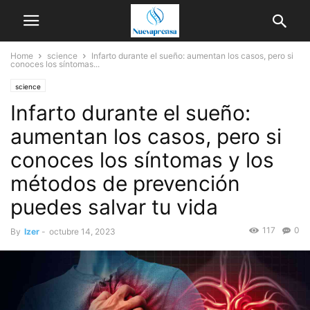
Home
science
Infarto durante el sueño: aumentan los casos, pero si
conoces los síntomas...
science
Infarto durante el sueño:
aumentan los casos, pero si
conoces los síntomas y los
métodos de prevención
puedes salvar tu vida
117
0
By
Izer
-
octubre 14, 2023