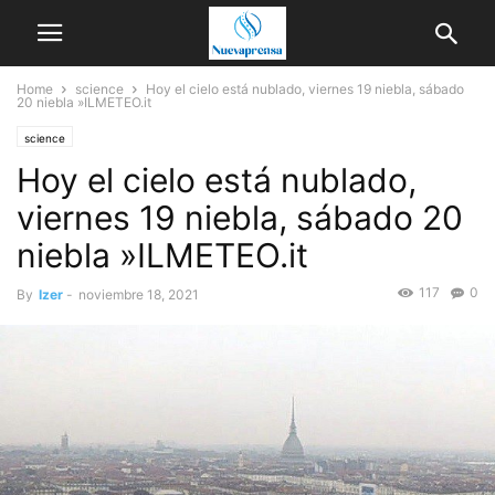
Home
science
Hoy el cielo está nublado, viernes 19 niebla, sábado
20 niebla »ILMETEO.it
science
Hoy el cielo está nublado,
viernes 19 niebla, sábado 20
niebla »ILMETEO.it
117
0
By
Izer
-
noviembre 18, 2021