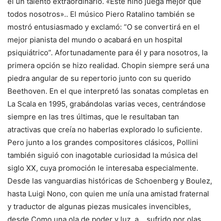
él un talento extraordinario.
«Este niño juega mejor que
todos nosotros».
. El músico Piero Ratalino también se
mostró entusiasmado y exclamó: “O se convertirá en el
mejor pianista del mundo o acabará en un hospital
psiquiátrico”. Afortunadamente para él y para nosotros, la
primera opción se hizo realidad.
Chopin siempre será una
piedra angular de su repertorio junto con su querido
Beethoven.
En el que interpretó las sonatas completas en
La Scala en 1995, grabándolas varias veces, centrándose
siempre en las tres últimas, que le resultaban tan
atractivas que creía no haberlas explorado lo suficiente.
Pero junto a los grandes compositores clásicos, Pollini
también siguió con inagotable curiosidad la música del
siglo XX, cuya promoción le interesaba especialmente.
Desde las vanguardias históricas de Schoenberg y Boulez,
hasta Luigi Nono, con quien me unía una amistad fraternal
y traductor de algunas piezas musicales invencibles,
desde
Como una ola de poder y luz.
a
…sufrido por olas