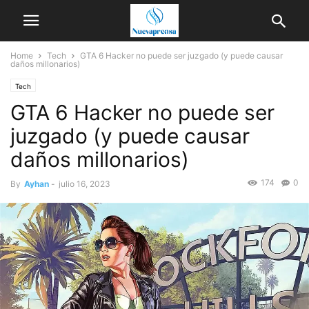
Home
Tech
GTA 6 Hacker no puede ser juzgado (y puede causar
daños millonarios)
Tech
GTA 6 Hacker no puede ser
juzgado (y puede causar
daños millonarios)
174
0
By
Ayhan
-
julio 16, 2023