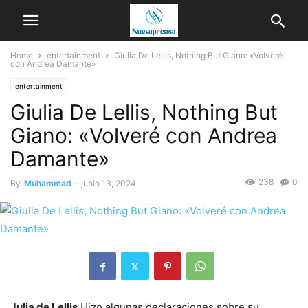
Home
entertainment
Giulia De Lellis, Nothing But Giano: «Volveré
con Andrea Damante»
entertainment
Giulia De Lellis, Nothing But
Giano: «Volveré con Andrea
Damante»
238
0
By
Muhammad
-
junio 13, 2024
Julia de Lellis
Hizo algunas declaraciones sobre su