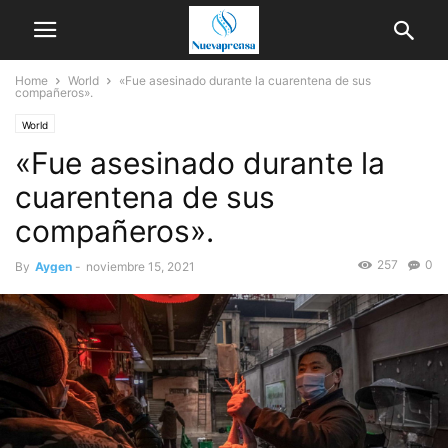
Home
World
«Fue asesinado durante la cuarentena de sus
compañeros».
World
«Fue asesinado durante la
cuarentena de sus
compañeros».
257
0
By
Aygen
-
noviembre 15, 2021