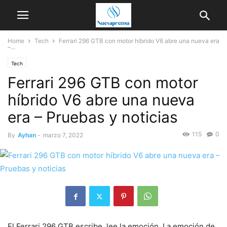
Home
Tech
Ferrari 296 GTB con motor híbrido V6 abre una nueva era
–...
Tech
Ferrari 296 GTB con motor
híbrido V6 abre una nueva
era – Pruebas y noticias
115
0
By
Ayhan
-
marzo 7, 2022
El Ferrari 296 GTB escribe, lee la emoción. La emoción de