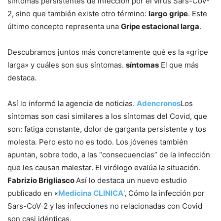
síntomas persistentes de infección por el virus Sars-CoV-
2, sino que también existe otro término:
largo
gripe
. Este
último concepto representa una
Gripe estacional larga
.
Descubramos juntos más concretamente qué es la «gripe
larga» y cuáles son sus síntomas.
síntomas
El que más
destaca.
Así lo informó la agencia de noticias.
Adencronos
Los
síntomas son casi similares a los síntomas del Covid, que
son: fatiga constante, dolor de garganta persistente y tos
molesta. Pero esto no es todo. Los jóvenes también
apuntan, sobre todo, a las “consecuencias” de la infección
que les causan malestar. El virólogo evalúa la situación.
Fabrizio Brigliasco
Así lo destaca un nuevo estudio
publicado en «
Medicina CLINICA
', Cómo la infección por
Sars-CoV-2 y las infecciones no relacionadas con Covid
son casi idénticas.