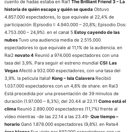
cuento de hadas estaba en Rai1
The Brilliant Friend 3 – La
historia de quién escapa y quién se queda
Obtuvo
4.857.000 espectadores, lo que equivale al 22,4% de
participación (Episodio I: 4.940.000 – 20,8%; Episodio Dos:
4.753.000 – 24,9%). en el canal 5
Estoy cayendo de las
nubes
Tuvo una audiencia media de 2.515.000
espectadores lo que equivale al 11,1% de la audiencia. en
Rai2
novato 4
Reunió a 974.000 espectadores con una
tasa del 3,9%. Para seguir el estreno mundial
CSI: Las
Vegas
Afectó a 932.000 espectadores, con una tasa del
3,9%. la pelicula italia1
Kong – Isla Calavera
Recibió
1.037.000 espectadores con un 4,8% de share. en Rai3
Está precedida por una presentación de 39 minutos de
duración (1.97.000 – 8,3%), del 20.44 al 22.11
Como está el
clima
Reunió 2.890.000 espectadores (11,7%) frente al
vídeo mientras -de las 22.14 a las 23.49-
Que tiempo –
horario
Ganó 1.878.000 espectadores (9,8%). en Rete4
área blanca
Fue visto por 597.000 espectadores con un