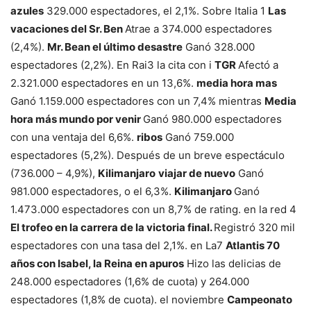
azules
329.000 espectadores, el 2,1%. Sobre Italia 1
Las
vacaciones del Sr. Ben
Atrae a 374.000 espectadores
(2,4%).
Mr. Bean el último desastre
Ganó 328.000
espectadores (2,2%). En Rai3 la cita con i
TGR
Afectó a
2.321.000 espectadores en un 13,6%.
media hora mas
Ganó 1.159.000 espectadores con un 7,4% mientras
Media
hora más mundo por venir
Ganó 980.000 espectadores
con una ventaja del 6,6%.
ribos
Ganó 759.000
espectadores (5,2%). Después de un breve espectáculo
(736.000 – 4,9%),
Kilimanjaro
viajar de nuevo
Ganó
981.000 espectadores, o el 6,3%.
Kilimanjaro
Ganó
1.473.000 espectadores con un 8,7% de rating. en la red 4
El trofeo en la carrera de la victoria final.
Registró 320 mil
espectadores con una tasa del 2,1%. en La7
Atlantis 70
años con Isabel, la Reina en apuros
Hizo las delicias de
248.000 espectadores (1,6% de cuota) y 264.000
espectadores (1,8% de cuota). el noviembre
Campeonato