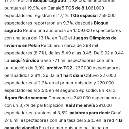
17,2%. Por ahí
Bloque sagrado
1.788.000 espectadores
puntúan el 19,9%. en Canale5
TG5 de 8
1.061.000
espectadores registran el 17,1%.
TG5 especial
759.000
espectadores reportaron un 9,7%. después
Bloque
sagrado
Reúne una audiencia de 1.109.000 espectadores
con una tasa del 13,1%. en Rai2
el
Juegos Olímpicos de
Invierno en Pekín
Recibieron cerca de 398 mil
espectadores (8,7%), de las 5.49 a las 9.45. De 9.02 a 9.44
Lu
Esquí Nórdico
Ganó 771 mil espectadores con una
puntuación de 9,9%.
archivo TG2 .
237.000 espectadores
persuadidos 2,8%, Su Italia 1
hart dixie
Obtuvo 227.000
espectadores al 2,7% en el primer episodio y 220.000
espectadores al 2,5% en el segundo episodio. En Rai 3
Ágora fin de semana
Convence a 249.000 espectadores
con un 3,7% de participación.
Rai3 me envía
291.000
espectadores reunidos al 3,6%.
palabras para decir
Ganó
246 mil espectadores con una tasa del 2,9%. en la red 4
la
casa de vianello
En el primer episodio participaron