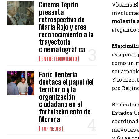
Cinema Tepito
Vlaams Blo
presenta
involucra
retrospectiva de
molestia 
María Rojo y crea
alegando q
reconocimiento a la
trayectoria
Maximilia
cinematográfica
exagerar, 
ENTRETENIMIENTO
como un ma
ser amable
Farid Rentería
Y lo hizo,
destaca el papel del
pro Beijin
territorio y la
organización
ciudadana en el
Recientem
fortalecimiento de
Estados Un
Morena
coordinado
TOP NEWS
mayo las a
y Gu se co