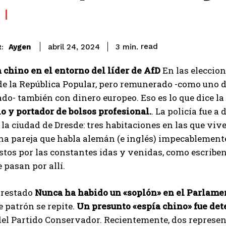
read
Aygen
3
min.
abril 24, 2024
:
 chino en el entorno del líder de AfD
En las eleccio
de la República Popular, pero remunerado -como uno de
do- también con dinero europeo. Eso es lo que dice la
o y portador de bolsos profesional.
. La policía fue a
 la ciudad de Dresde: tres habitaciones en las que viv
na pareja que habla alemán (e inglés) impecablement
tos por las constantes idas y venidas, como escriben 
 pasan por allí.
rrestado
Nunca ha habido un «soplón» en el Parlame
e patrón se repite.
Un presunto «espía chino» fue det
del Partido Conservador. Recientemente, dos represe