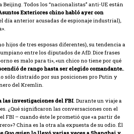
 Beijing. Todos los “nacionalistas” anti-UE están
Asuntos Exteriores chino habló ayer con
l día anterior acusadas de espionaje industrial),
a».
cho hijos de tres esposas diferentes), su tendencia a
rumpiano entre los diputados de AfD. Dice frases
rno es malo para ti», «un chico no tiene por qué
ascendió de rango hasta ser elegido comandante.
.
 no sólo distraído por sus posiciones pro Putin y
inero del Kremlin.
 las investigaciones del FBI
. Durante un viaje a
es. ¿Qué significaron las conversaciones con el
l FBI – cuando éste le prometió que «a partir de
ro»? China es la otra ala expuesta de su odio. Él
e Guo quien lo llevó varias veces a Shanghai y