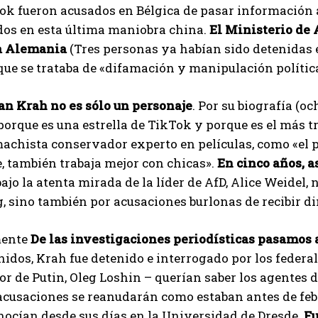
k fueron acusados ​​en Bélgica de pasar información a
dos en esta última maniobra china.
El Ministerio de 
a Alemania
(Tres personas ya habían sido detenidas e
ue se trataba de «difamación y manipulación polític
n Krah no es sólo un personaje
. Por su biografía (o
porque es una estrella de TikTok y porque es el más t
chista conservador experto en películas, como «el po
, también trabaja mejor con chicas».
En cinco años, 
 bajo la atenta mirada de la líder de AfD, Alice Weidel,
g, sino también por acusaciones burlonas de recibir d
ente
De las investigaciones periodísticas pasamos a
idos, Krah fue detenido e interrogado por los federal
r de Putin, Oleg Loshin – querían saber los agentes de
cusaciones se reanudarán como estaban antes de febre
nocían desde sus días en la Universidad de Dresde.
Fu