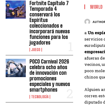
Fortnite Capítulo 7
WORLD
Temporada 4
conservará los
Espíritus
AUTHOR
coleccionados e
incorporará nuevas
a
Un espía
funciones para los
servicios 
jugadores
eurodiputa
JUEGO
empresari
afueras de
POCO Carnival 2026
vecinos, u
celebra ocho años
poco moles
de innovación con
chinos que
promociones
especiales y nuevos
smartphones
Alguien a
corren est
TECNOLOGÍA
diputado 