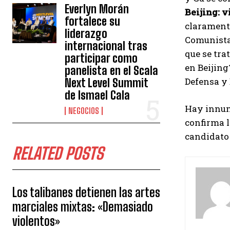
Everlyn Morán
Beijing: v
fortalece su
claramente
liderazgo
Comunista 
internacional tras
que se tra
participar como
en Beijing
panelista en el Scala
Defensa y
Next Level Summit
de Ismael Cala
Hay innume
NEGOCIOS
confirma l
candidato 
RELATED POSTS
Los talibanes detienen las artes
marciales mixtas: «Demasiado
violentos»