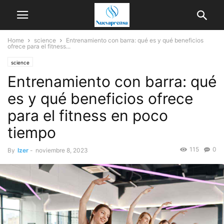
Home
science
Entrenamiento con barra: qué es y qué beneficios
ofrece para el fitness...
science
Entrenamiento con barra: qué
es y qué beneficios ofrece
para el fitness en poco
tiempo
115
0
By
Izer
-
noviembre 8, 2023