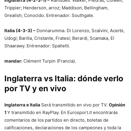
Inglaterra (4-2-3-1) –
Ramsdell. Walker, Piedras, Colwell,
Trippier; Henderson, arroz; Maddison, Bellingham,
Grealish; Conocido. Entrenador: Southgate.
Italia (4-3-3) –
Donnarumma. Di Lorenzo, Scalvini, Acerbi,
Udogi; Barilla, Cristante, Fratesi; Berardi, Scamaka, El
Shaarawy. Entrenador: Spalletti.
mandar:
Clément Turpin (Francia).
Inglaterra vs Italia: dónde verlo
por TV y en vivo
Inglaterra e Italia
Será transmitido en vivo por TV.
Opinión
1
Y transmitido en RayPlay. En Eurosport.it encontrarás
comentarios de los partidos en directo, boletas de
calificaciones, declaraciones de los campeones y toda la