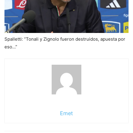
Spalletti: “Tonali y Zignolo fueron destruidos, apuesta por
eso…”
Emet