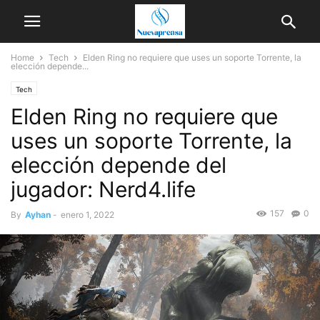
Home
Tech
Elden Ring no requiere que uses un soporte Torrente, la
elección depende...
Tech
Elden Ring no requiere que
uses un soporte Torrente, la
elección depende del
jugador: Nerd4.life
157
0
By
Ayhan
-
enero 1, 2022