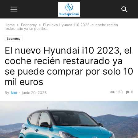
Home
Economy
El nuevo Hyundai i10 2023, el coche recién
restaurado ya se puede...
Economy
El nuevo Hyundai i10 2023, el
coche recién restaurado ya
se puede comprar por solo 10
mil euros
138
0
By
Izer
-
junio 20, 2023