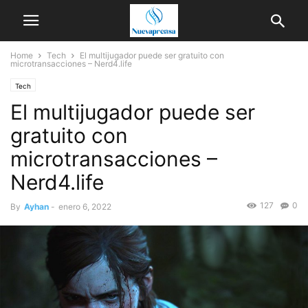
Home
Tech
El multijugador puede ser gratuito con
microtransacciones – Nerd4.life
Tech
El multijugador puede ser
gratuito con
microtransacciones –
Nerd4.life
127
0
By
Ayhan
-
enero 6, 2022